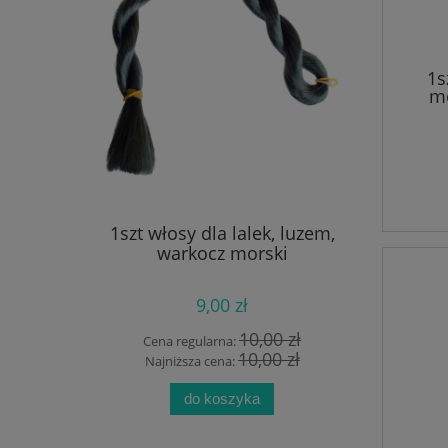
1s
mo
 łapaczem
1szt włosy dla lalek, luzem,
10szt nak
zki
warkocz morski
9,00 zł
 zł
10,00 zł
Cena regularna:
Cen
zł
10,00 zł
Najniższa cena:
Na
do koszyka