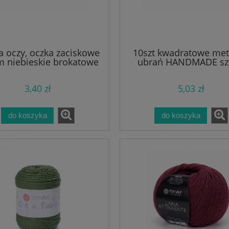
a oczy, oczka zaciskowe
10szt kwadratowe met
 niebieskie brokatowe
ubrań HANDMADE sz
3,40 zł
5,03 zł
do koszyka
do koszyka