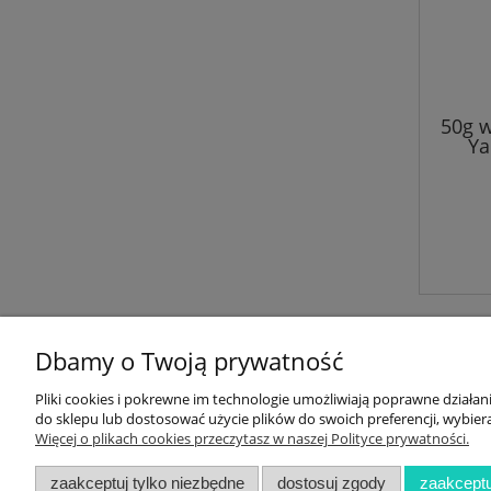
50g w
Ya
Dbamy o Twoją prywatność
Pliki cookies i pokrewne im technologie umożliwiają poprawne działa
do sklepu lub dostosować użycie plików do swoich preferencji, wybiera
Informacje
Newsletter
Więcej o plikach cookies przeczytasz w naszej Polityce prywatności.
Regulaminy
Zasubskrybuj
zaakceptuj tylko niezbędne
dostosuj zgody
zaakceptu