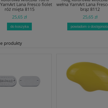
YarnArt Lana Fresco fiolet
wełna YarnArt Lana Fresc
róż mięta 8115
brąz 8112
25,65 zł
25,65 zł
do koszyka
powiadom o dostępnośc
e produkty