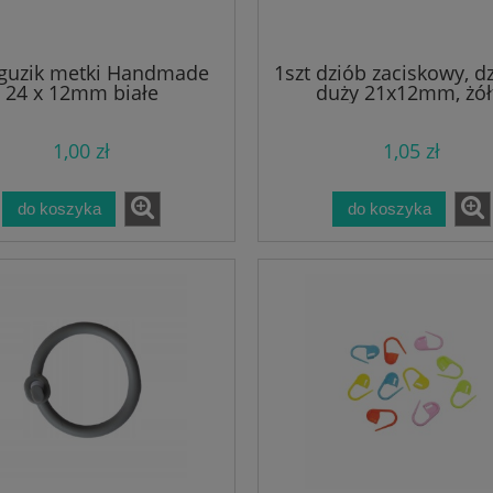
 guzik metki Handmade
1szt dziób zaciskowy, d
24 x 12mm białe
duży 21x12mm, żół
1,00 zł
1,05 zł
do koszyka
do koszyka