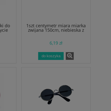
ki do
1szt centymetr miara miarka
ycie
zwijana 150cm, niebieska z
pieskiem
6,19 zł
do koszyka