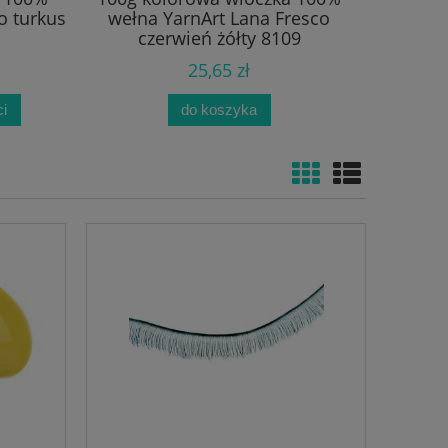
o turkus
wełna YarnArt Lana Fresco
wełna Y
czerwień żółty 8109
25,65 zł
i
do koszyka