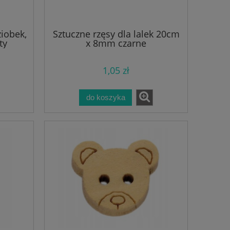
ziobek,
Sztuczne rzęsy dla lalek 20cm
ty
x 8mm czarne
1,05 zł
do koszyka