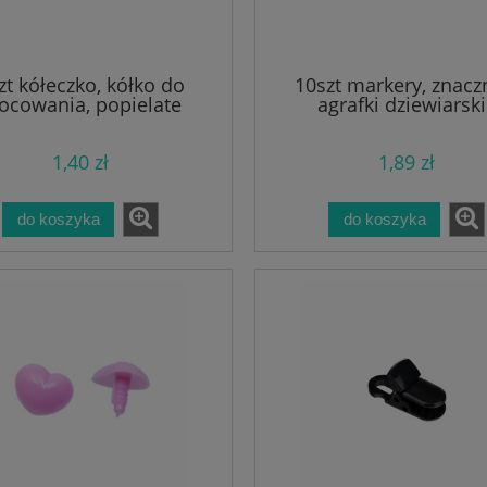
zt kółeczko, kółko do
10szt markery, znaczn
cowania, popielate
agrafki dziewiarsk
1,40 zł
1,89 zł
do koszyka
do koszyka
lejki papierowe, THANK
1szt silikonowy gryzak motyle
YOU wąsy
motyl miętowy
1,70 zł
7,69 zł
1,89 zł
8,54 zł
a regularna:
Cena regularna:
1,89 zł
8,54 zł
jniższa cena:
Najniższa cena:
do koszyka
do koszyka