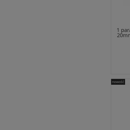
1 par
20mm
nowość