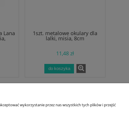
a Lana
1szt. metalowe okulary dla
ia,
lalki, misia, 8cm
przeciwsłoneczne
11,48 zł
do koszyka
kceptować wykorzystanie przez nas wszystkich tych plików i przejść
awa
O nas
wa
Kontakt i dane firmy