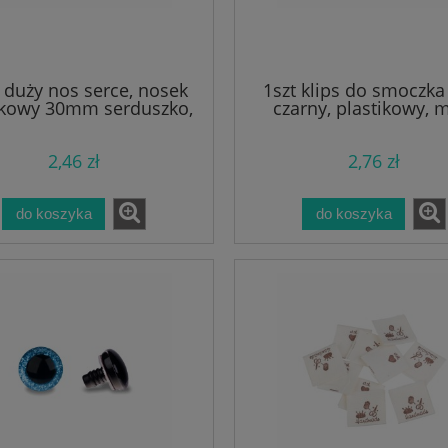
. duży nos serce, nosek
1szt klips do smoczk
skowy 30mm serduszko,
czarny, plastikowy, 
różowy
2,46 zł
2,76 zł
do koszyka
do koszyka