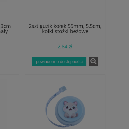
a 3cm
2szt guzik kołek 55mm, 5,5cm,
mały
kołki stożki beżowe
2,84 zł
powiadom o dostępności