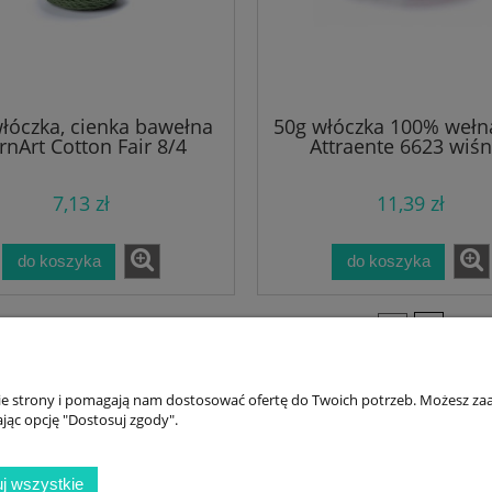
łóczka, cienka bawełna
50g włóczka 100% wełn
rnArt Cotton Fair 8/4
Attraente 6623 wiśn
zielona 5553
bordowa
7,13 zł
11,39 zł
do koszyka
do koszyka
«
1
2
»
nie strony i pomagają nam dostosować ofertę do Twoich potrzeb. Możesz zaa
jąc opcję "Dostosuj zgody".
Twoje konto
Płatności i dost
Twoje zamówienia
Płatności i dosta
j wszystkie