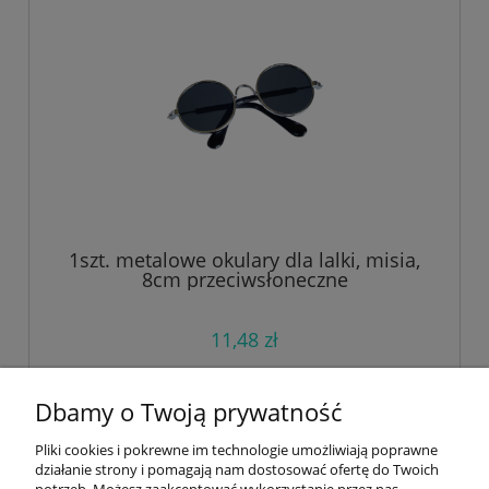
1szt. metalowe okulary dla lalki, misia,
8cm przeciwsłoneczne
11,48 zł
do koszyka
Dbamy o Twoją prywatność
Pliki cookies i pokrewne im technologie umożliwiają poprawne
działanie strony i pomagają nam dostosować ofertę do Twoich
«
1
2
»