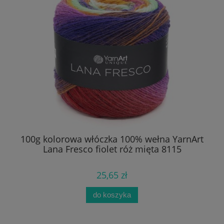
100g kolorowa włóczka 100% wełna YarnArt
1
Lana Fresco fiolet róż mięta 8115
25,65 zł
do koszyka