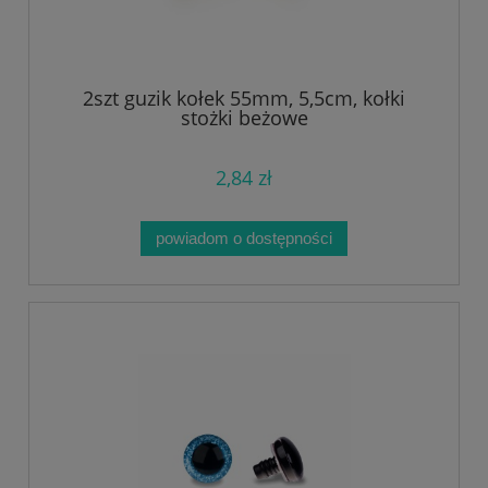
2szt guzik kołek 55mm, 5,5cm, kołki
stożki beżowe
2,84 zł
powiadom o dostępności