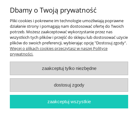
Dbamy o Twoją prywatność
Newsletter
Pliki cookies i pokrewne im technologie umożliwiają poprawne
działanie strony i pomagają nam dostosować ofertę do Twoich
Twoje konto
potrzeb. Możesz zaakceptować wykorzystanie przez nas
wszystkich tych plików i przejść do sklepu lub dostosować użycie
plików do swoich preferencji, wybierając opcję "Dostosuj zgody".
Płatności i dostawa
Więcej o plikach cookies przeczytasz w naszej Polityce
prywatności.
O nas
zaakceptuj tylko niezbędne
pokaż pełną wersję strony
dostosuj zgody
Sklep internetowy Shoper.pl
zaakceptuj wszystkie