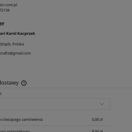
or.com.pl
472134
er
ari Karol Kacprzak
4
dziądz, Polska
icrafts@gmail.com
 dostawy
i:
Cena nie zawiera ewentualnych kosztów
płatności
o bieżącego zamówienia
0,00 zł
cony priorytetowy
8,50 zł