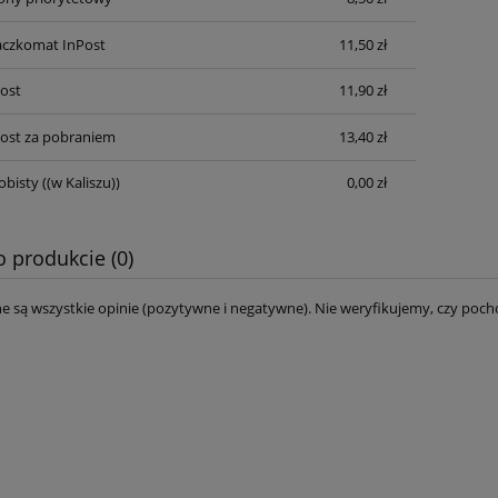
aczkomat InPost
11,50 zł
Post
11,90 zł
Post za pobraniem
13,40 zł
obisty
((w Kaliszu))
0,00 zł
o produkcie (0)
e są wszystkie opinie (pozytywne i negatywne). Nie weryfikujemy, czy pocho