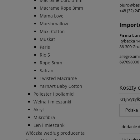
Macrame Cord 5mm
biuro@basi
Macrame Rope 3mm
+48 (32) 2
Mama Love
Marshmallow
Import
Maxi Cotton
Firma Lun
Muskat
Rybacka 1
86-300 Gru
Paris
Rio 5
allegro.am
697698006
Rope 5mm
Safran
Twisted Macrame
YarnArt Baby Cotton
Koszty
Poliester i poliamid
Kraj wysyłk
Wełna i mieszanki
Akryl
Mikrofibra
Len i mieszanki
dodanie d
Włóczka według producenta
List pole