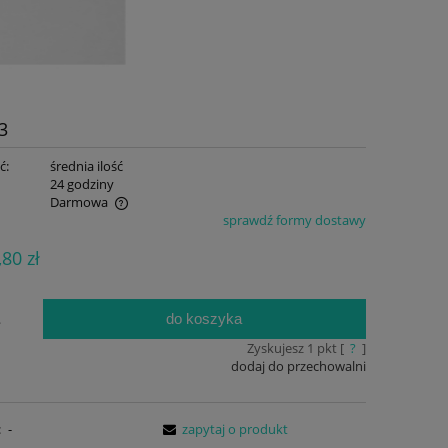
3
ć:
średnia ilość
:
24 godziny
Darmowa
sprawdź formy dostawy
ualnych kosztów
,80 zł
do koszyka
.
Zyskujesz
1
pkt [
?
]
dodaj do przechowalni
:
-
zapytaj o produkt