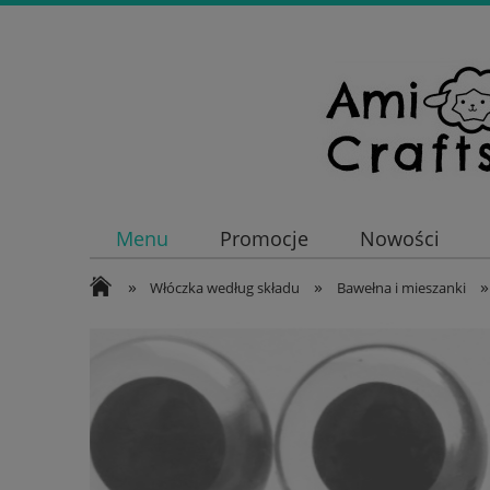
Menu
Promocje
Nowości
»
»
»
Włóczka według składu
Bawełna i mieszanki