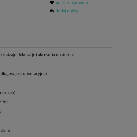
poleć znajomemu
dodaj opinię
o rodzaju dekoracje i akcesoria do domu.
ługość jest orientacyjna)
 (rdzeń)
:
763
a
 12mm