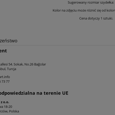
Sugerowany rozmiar szydełka
Kolor na zdjęciu może różnić się od kolo
Cena dotyczy 1 sztuki.
czeństwo
ent
llesi 54. Sokak, No.26 Bağcılar
bul, Turcja
rt.info
5 73 77
odpowiedzialna na terenie UE
z o.o.
iwa 18-20
rzów, Polska