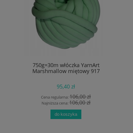
owy 19mm
750g=30m włóczka YarnArt
100g ak
Marshmallow miętowy 917
Dr
95,40 zł
 zł
106,00 zł
Cena regularna:
Cen
zł
106,00 zł
Najniższa cena:
Naj
do koszyka