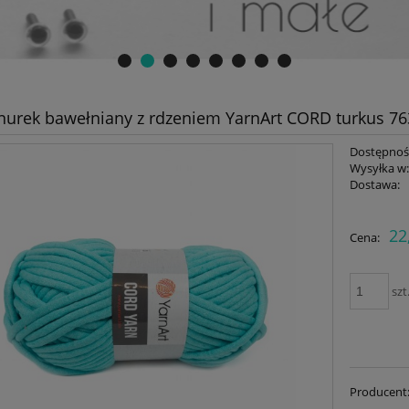
nurek bawełniany z rdzeniem YarnArt CORD turkus 76
Dostępnoś
Wysyłka w
Dostawa:
Cena nie zawiera ewent
22
Cena:
płatności
szt
Producent