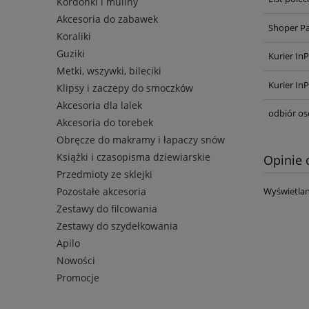
Kordonki i muliny
Akcesoria do zabawek
Shoper P
Koraliki
Guziki
Kurier In
Metki, wszywki, bileciki
Kurier In
Klipsy i zaczepy do smoczków
Akcesoria dla lalek
odbiór os
Akcesoria do torebek
Obręcze do makramy i łapaczy snów
Książki i czasopisma dziewiarskie
Opinie 
Przedmioty ze sklejki
Pozostałe akcesoria
Wyświetlan
Zestawy do filcowania
Zestawy do szydełkowania
Apilo
Nowości
Promocje