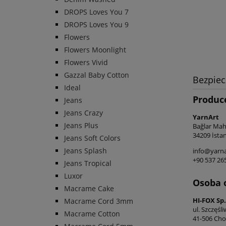
DROPS Loves You 7
DROPS Loves You 9
Flowers
Flowers Moonlight
Flowers Vivid
Gazzal Baby Cotton
Bezpie
Ideal
Produc
Jeans
Jeans Crazy
YarnArt
Jeans Plus
Bağlar Maha
34209 İstan
Jeans Soft Colors
Jeans Splash
info@yarna
+90 537 26
Jeans Tropical
Luxor
Osoba 
Macrame Cake
HI-FOX Sp. 
Macrame Cord 3mm
ul. Szczęśl
Macrame Cotton
41-506 Cho