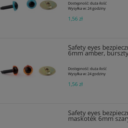
Dostępność:
duża ilość
2,27 zł
9,41 zł
a regularna:
Cena regularna:
Wysyłka w:
24 godziny
2,27 zł
9,41 zł
jniższa cena:
Najniższa cena:
1,56 zł
do koszyka
do koszyka
Safety eyes bezpiec
6mm amber, burszt
Dostępność:
duża ilość
Wysyłka w:
24 godziny
1,56 zł
Safety eyes bezpiecz
maskotek 6mm szar