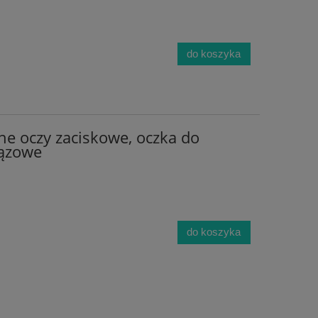
do koszyka
ne oczy zaciskowe, oczka do
ązowe
do koszyka