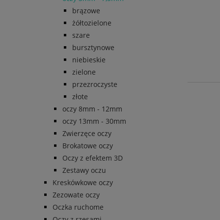
brązowe
żółtozielone
szare
bursztynowe
niebieskie
zielone
przezroczyste
złote
oczy 8mm - 12mm
oczy 13mm - 30mm
Zwierzęce oczy
Brokatowe oczy
Oczy z efektem 3D
Zestawy oczu
Kreskówkowe oczy
Zezowate oczy
Oczka ruchome
Oczy z rzęsami