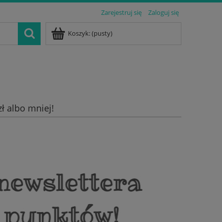
Zarejestruj się
Zaloguj się
Koszyk:
(pusty)
zł albo mniej!