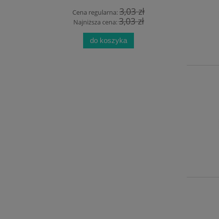
 zł
3,03 zł
Cena regularna:
Cen
 zł
3,03 zł
Najniższa cena:
Na
do koszyka