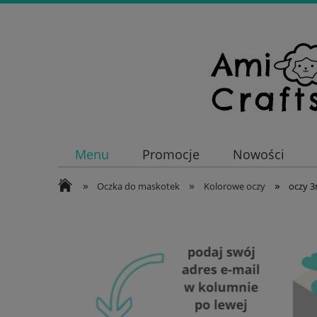
Menu
Promocje
Nowości
»
»
»
Oczka do maskotek
Kolorowe oczy
oczy 