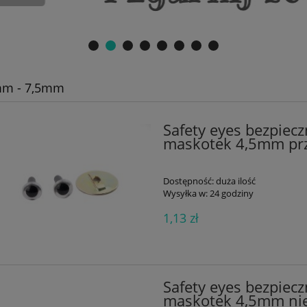
mm - 7,5mm
Safety eyes bezpiecz
maskotek 4,5mm prz
Dostępność:
duża ilość
Wysyłka w:
24 godziny
1,13 zł
Safety eyes bezpiecz
maskotek 4,5mm nie