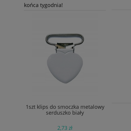
końca tygodnia!
a Macrame
1szt klips do smoczka metalowy
1szt. kor
 08
serduszko biały
2,73 zł