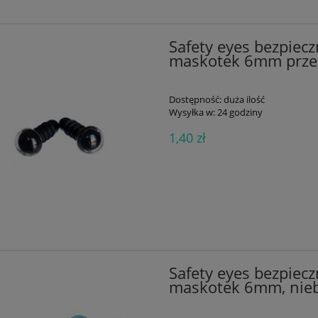
Safety eyes bezpiecz
maskotek 6mm przez
Dostępność:
duża ilość
Wysyłka w:
24 godziny
1,40 zł
alik silikonowy różyczka
50g wiskoza len Soft Linen M
Safety eyes bezpiecz
biała mała
53 popielaty błękit
maskotek 6mm, niebi
2,04 zł
8,47 zł