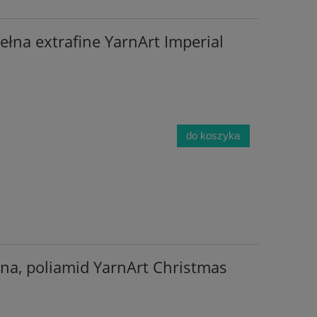
łna extrafine YarnArt Imperial
do koszyka
jna, poliamid YarnArt Christmas