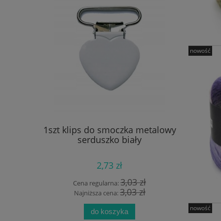
nowość
a Macrame
1szt klips do smoczka metalowy
1szt. kor
 08
serduszko biały
2,73 zł
 zł
3,03 zł
Cena regularna:
Cen
 zł
3,03 zł
Najniższa cena:
Na
nowość
do koszyka