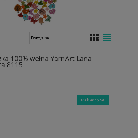
zka 100% wełna YarnArt Lana
ęta 8115
do koszyka