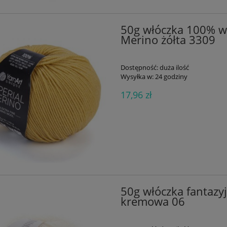
50g włóczka 100% we
Merino żółta 3309
Dostępność:
duża ilość
Wysyłka w:
24 godziny
17,96 zł
50g włóczka fantazy
kremowa 06