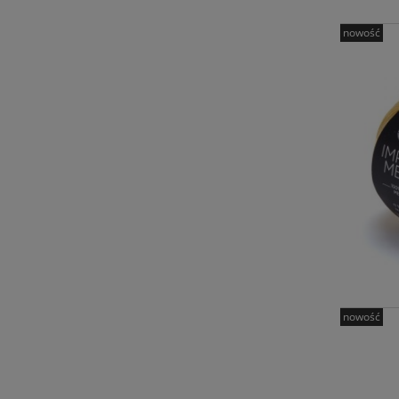
nowość
nowość