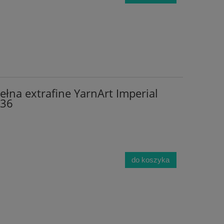
łna extrafine YarnArt Imperial
336
do koszyka