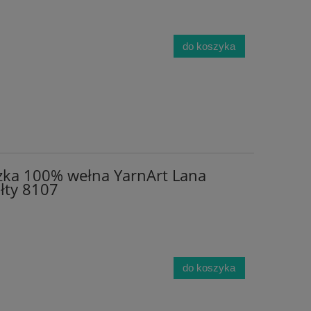
do koszyka
zka 100% wełna YarnArt Lana
ółty 8107
do koszyka