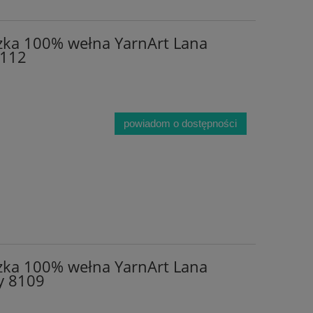
zka 100% wełna YarnArt Lana
8112
powiadom o dostępności
zka 100% wełna YarnArt Lana
ty 8109