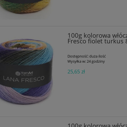
100g kolorowa włóc
Fresco fiolet turkus
Dostępność:
duża ilość
Wysyłka w:
24 godziny
25,65 zł
alik silikonowy różyczka
50g wiskoza len Soft Linen M
biała mała
53 popielaty błękit
2,04 zł
8,47 zł
2,27 zł
9,41 zł
a regularna:
Cena regularna:
2,27 zł
9,41 zł
jniższa cena:
Najniższa cena:
do koszyka
do koszyka
100g kolorowa włóc