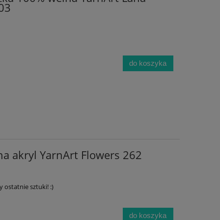
103
do koszyka
a akryl YarnArt Flowers 262
 ostatnie sztuki! :)
do koszyka