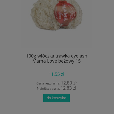
 27x25mm,
100g włóczka trawka eyelash
1szt baza
afa
Mama Love beżowy 15
11,55 zł
 zł
12,83 zł
Cena regularna:
Cen
zł
12,83 zł
Najniższa cena:
Na
do koszyka