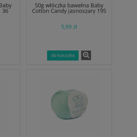
 Baby
50g włóczka bawełna Baby
 36
Cotton Candy jasnoszary 195
5,99 zł
do koszyka