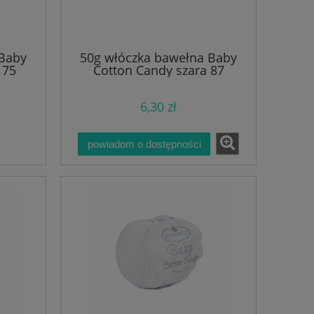
 Baby
50g włóczka bawełna Baby
 75
Cotton Candy szara 87
6,30 zł
powiadom o dostępności