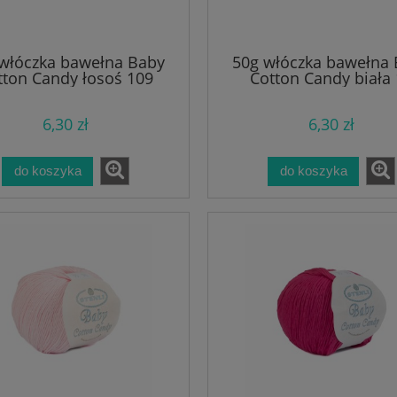
włóczka bawełna Baby
50g włóczka bawełna
tton Candy łosoś 109
Cotton Candy biała
6,30 zł
6,30 zł
do koszyka
do koszyka