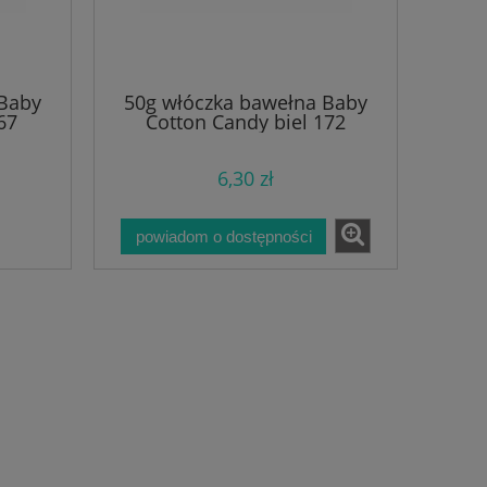
 Baby
50g włóczka bawełna Baby
67
Cotton Candy biel 172
6,30 zł
powiadom o dostępności