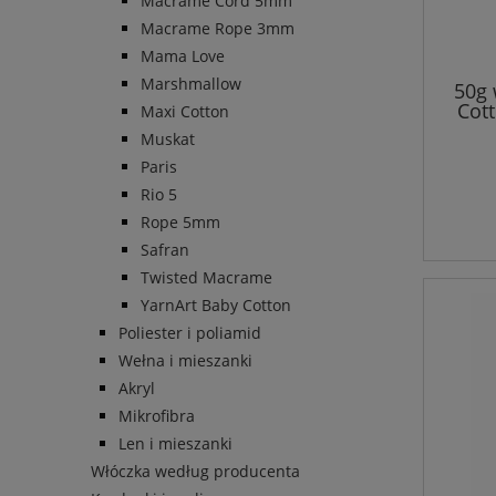
Macrame Cord 5mm
Macrame Rope 3mm
Mama Love
Marshmallow
50g 
Cott
Maxi Cotton
Muskat
Paris
Rio 5
Rope 5mm
Safran
Twisted Macrame
YarnArt Baby Cotton
Poliester i poliamid
Wełna i mieszanki
Akryl
Mikrofibra
Len i mieszanki
Włóczka według producenta