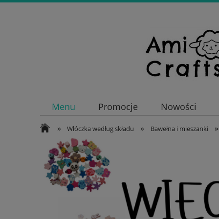
Menu
Promocje
Nowości
»
»
»
Włóczka według składu
Bawełna i mieszanki