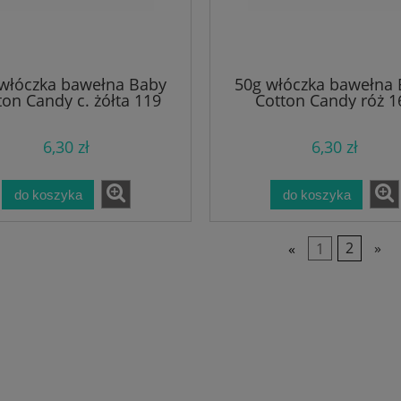
włóczka bawełna Baby
50g włóczka bawełna
ton Candy c. żółta 119
Cotton Candy róż 1
6,30 zł
6,30 zł
do koszyka
do koszyka
«
1
2
»