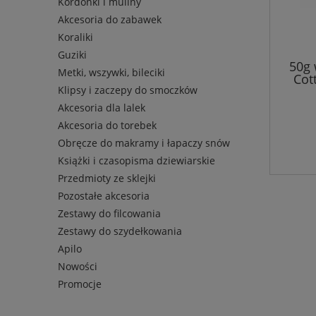
Kordonki i muliny
Akcesoria do zabawek
Koraliki
Guziki
50g 
Metki, wszywki, bileciki
Cot
Klipsy i zaczepy do smoczków
Akcesoria dla lalek
Akcesoria do torebek
Obręcze do makramy i łapaczy snów
Książki i czasopisma dziewiarskie
Przedmioty ze sklejki
Pozostałe akcesoria
Zestawy do filcowania
Zestawy do szydełkowania
Apilo
Nowości
Promocje