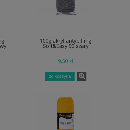
ng
100g akryl antypilling
owy
Soft&Easy 92 szary
9,50 zł
do koszyka