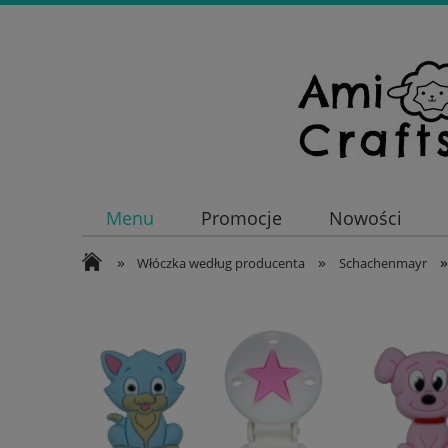
Menu
Promocje
Nowości
»
»
»
Włóczka według producenta
Schachenmayr