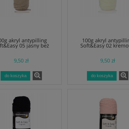
00g akryl antypilling
100g akryl antypilli
ft&Easy 05 jasny beż
Soft&Easy 02 krem
9,50 zł
9,50 zł
do koszyka
do koszyka