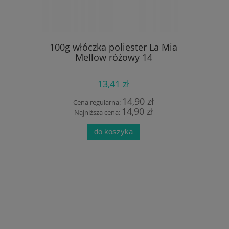
silikonowy
100g włóczka poliester La Mia
20szt akr
Mellow różowy 14
se
13,41 zł
 zł
14,90 zł
Cena regularna:
Cen
zł
14,90 zł
Najniższa cena:
Na
do koszyka