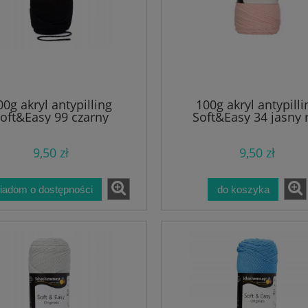
00g akryl antypilling
100g akryl antypilli
oft&Easy 99 czarny
Soft&Easy 34 jasny 
9,50 zł
9,50 zł
iadom o dostępności
do koszyka