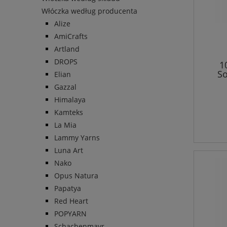
Włóczka według producenta
Alize
AmiCrafts
Artland
DROPS
1
So
Elian
Gazzal
Himalaya
Kamteks
La Mia
Lammy Yarns
Luna Art
Nako
Opus Natura
Papatya
Red Heart
POPYARN
Schachenmayr