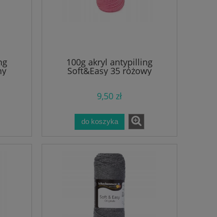
ng
100g akryl antypilling
ny
Soft&Easy 35 różowy
9,50 zł
do koszyka