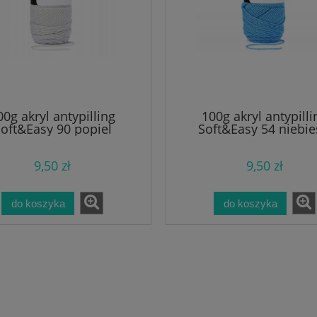
00g akryl antypilling
100g akryl antypilli
oft&Easy 90 popiel
Soft&Easy 54 niebie
9,50 zł
9,50 zł
do koszyka
do koszyka