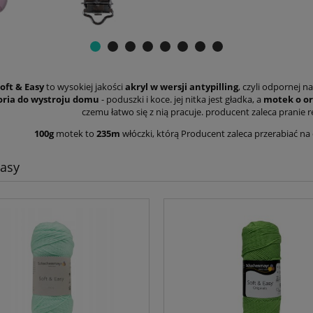
oft & Easy
to wysokiej jakości
akryl w wersji antypilling
, czyli odpornej n
ria do wystroju domu
- poduszki i koce. jej nitka jest gładka, a
motek o or
czemu łatwo się z nią pracuje. producent zaleca pranie r
100g
motek to
235m
włóczki, którą Producent zaleca przerabiać n
Easy