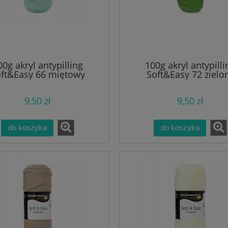
00g akryl antypilling
100g akryl antypilli
ft&Easy 66 miętowy
Soft&Easy 72 zielo
9,50 zł
9,50 zł
do koszyka
do koszyka