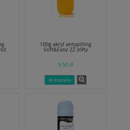
ng
100g akryl antypilling
róż
Soft&Easy 22 żółty
9,50 zł
do koszyka