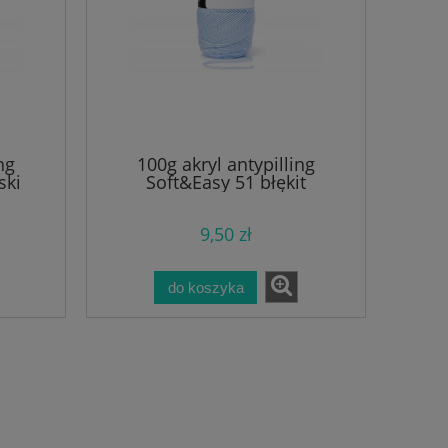
ng
100g akryl antypilling
ski
Soft&Easy 51 błękit
9,50 zł
do koszyka