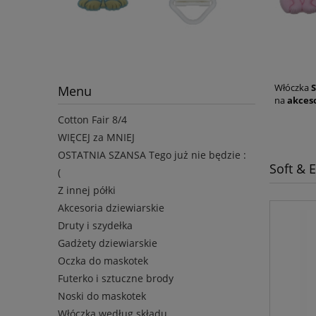
Włóczka
S
Menu
na
akceso
Cotton Fair 8/4
WIĘCEJ za MNIEJ
OSTATNIA SZANSA Tego już nie będzie :
Soft & 
(
Z innej półki
Akcesoria dziewiarskie
Druty i szydełka
Gadżety dziewiarskie
Oczka do maskotek
Futerko i sztuczne brody
Noski do maskotek
Włóczka według składu