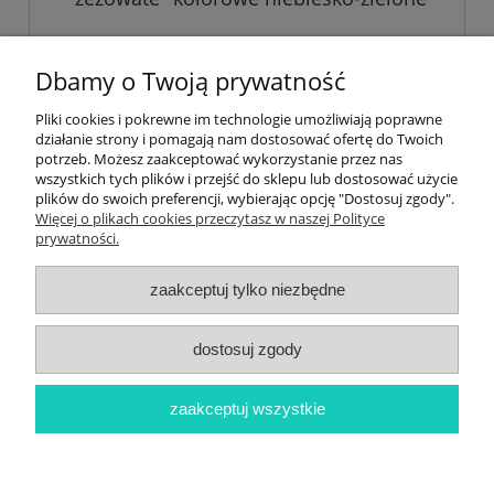
5,69 zł
Dbamy o Twoją prywatność
Pliki cookies i pokrewne im technologie umożliwiają poprawne
do koszyka
działanie strony i pomagają nam dostosować ofertę do Twoich
potrzeb. Możesz zaakceptować wykorzystanie przez nas
wszystkich tych plików i przejść do sklepu lub dostosować użycie
plików do swoich preferencji, wybierając opcję "Dostosuj zgody".
Informacje
Więcej o plikach cookies przeczytasz w naszej Polityce
prywatności.
Newsletter
zaakceptuj tylko niezbędne
Twoje konto
dostosuj zgody
Płatności i dostawa
zaakceptuj wszystkie
O nas
pokaż pełną wersję strony