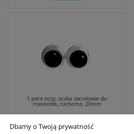
1 para oczy, oczka zaciskowe do
maskotek, ruchome, 20mm
2,61 zł
Dbamy o Twoją prywatność