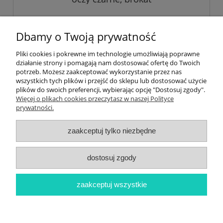
38,00 zł
Dbamy o Twoją prywatność
Pliki cookies i pokrewne im technologie umożliwiają poprawne
do koszyka
działanie strony i pomagają nam dostosować ofertę do Twoich
potrzeb. Możesz zaakceptować wykorzystanie przez nas
wszystkich tych plików i przejść do sklepu lub dostosować użycie
plików do swoich preferencji, wybierając opcję "Dostosuj zgody".
Informacje
Więcej o plikach cookies przeczytasz w naszej Polityce
prywatności.
Newsletter
zaakceptuj tylko niezbędne
Twoje konto
dostosuj zgody
Płatności i dostawa
zaakceptuj wszystkie
O nas
pokaż pełną wersję strony