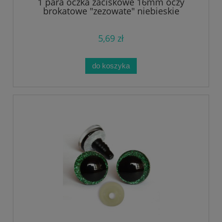
1 para oczka zaciskowe 16mm oczy
brokatowe "zezowate" niebieskie
5,69 zł
do koszyka