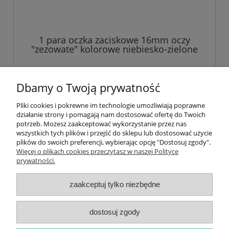
1 para oczka zaciskowe 16mm oczy
"zezowate" kolorowe niebiesko-zielone
5,69 zł
Dbamy o Twoją prywatność
Pliki cookies i pokrewne im technologie umożliwiają poprawne
do koszyka
działanie strony i pomagają nam dostosować ofertę do Twoich
potrzeb. Możesz zaakceptować wykorzystanie przez nas
wszystkich tych plików i przejść do sklepu lub dostosować użycie
plików do swoich preferencji, wybierając opcję "Dostosuj zgody".
Informacje
Więcej o plikach cookies przeczytasz w naszej Polityce
prywatności.
Newsletter
zaakceptuj tylko niezbędne
Twoje konto
dostosuj zgody
Płatności i dostawa