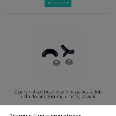
do koszyka
2 pary = 4 szt bezpieczne oczy, oczka lub
usta do amigurumi, urocze, kawaii
3,79 zł
Dbamy o Twoją prywatność