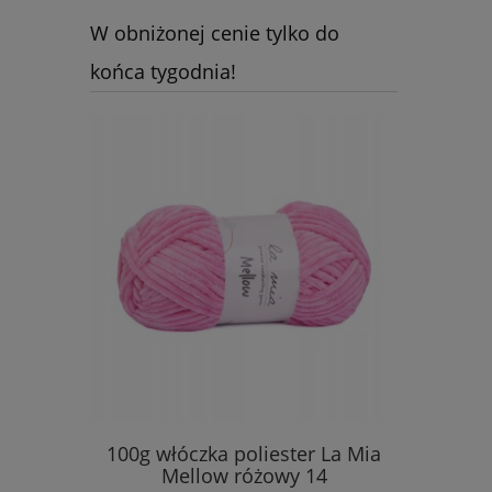
W obniżonej cenie tylko do
końca tygodnia!
silikonowy
100g włóczka poliester La Mia
20szt akr
Mellow różowy 14
se