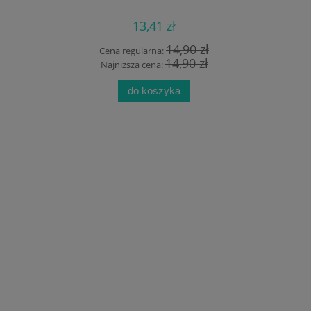
13,41 zł
 zł
14,90 zł
Cena regularna:
Cen
zł
14,90 zł
Najniższa cena:
Na
do koszyka