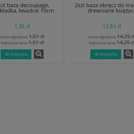
szt baza decoupage,
2szt baza obręcz do m
kładka, kwadrat 10cm
drewniane księżyc
1,36 zł
12,83 zł
1,51 zł
14,25 z
Cena regularna:
Cena regularna:
1,51 zł
14,25 z
Najniższa cena:
Najniższa cena:
do koszyka
do koszyka