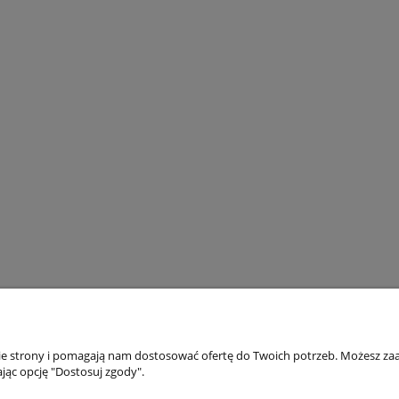
nie strony i pomagają nam dostosować ofertę do Twoich potrzeb. Możesz zaa
jąc opcję "Dostosuj zgody".
Twoje konto
Płatności i dost