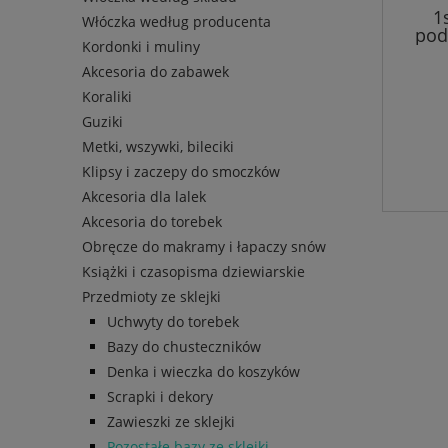
1
Włóczka według producenta
pod
Kordonki i muliny
Akcesoria do zabawek
Koraliki
Guziki
Metki, wszywki, bileciki
Klipsy i zaczepy do smoczków
Akcesoria dla lalek
Akcesoria do torebek
Obręcze do makramy i łapaczy snów
Książki i czasopisma dziewiarskie
Przedmioty ze sklejki
Uchwyty do torebek
Bazy do chusteczników
Denka i wieczka do koszyków
Scrapki i dekory
Zawieszki ze sklejki
Pozostałe bazy ze sklejki