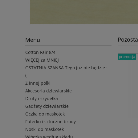
Pozostał
Menu
Cotton Fair 8/4
promocja
WIĘCEJ za MNIEJ
OSTATNIA SZANSA Tego już nie będzie :
(
Z innej półki
Akcesoria dziewiarskie
Druty i szydełka
Gadżety dziewiarskie
Oczka do maskotek
Futerko i sztuczne brody
Noski do maskotek
Włóczka według składu