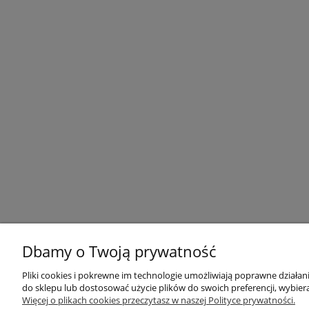
Dbamy o Twoją prywatność
Pliki cookies i pokrewne im technologie umożliwiają poprawne działa
do sklepu lub dostosować użycie plików do swoich preferencji, wybiera
Informacje
Newsletter
Więcej o plikach cookies przeczytasz w naszej Polityce prywatności.