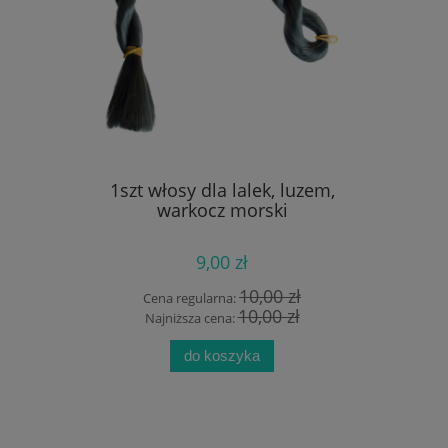
 łapaczem
1szt włosy dla lalek, luzem,
10szt nak
zki
warkocz morski
9,00 zł
 zł
10,00 zł
Cena regularna:
Cen
zł
10,00 zł
Najniższa cena:
Na
do koszyka