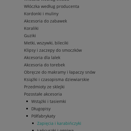
Włóczka według producenta
Kordonki i muliny
Akcesoria do zabawek
Koraliki
Guziki
Metki, wszywki, bileciki
Klipsy i zaczepy do smoczków
Akcesoria dla lalek
Akcesoria do torebek
Obręcze do makramy i łapaczy snów
Książki i czasopisma dziewiarskie
Przedmioty ze sklejki
Pozostałe akcesoria
Wstążki i tasiemki
Długopisy
Półfabrykaty
Zapięcia i karabińczyki
Łańcuszki i ogniwa