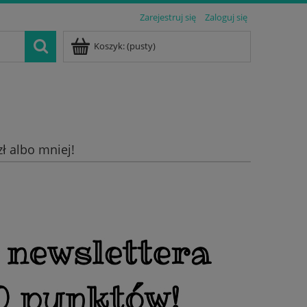
Zarejestruj się
Zaloguj się
Koszyk:
(pusty)
zł albo mniej!