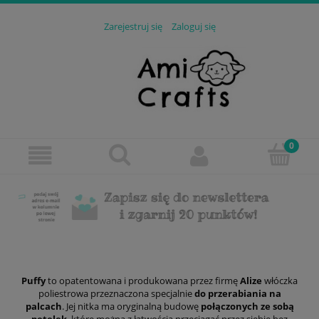
Zarejestruj się
Zaloguj się
Puffy
to opatentowana i produkowana przez firmę
Alize
włóczka
poliestrowa przeznaczona specjalnie
do przerabiania na
palcach
. Jej nitka ma oryginalną budowę
połączonych ze sobą
pętelek
, które można z łatwością przeciągać przez siebie bez