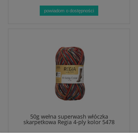
powiadom o dostępności
50g wełna superwash włóczka
skarpetkowa Regia 4-ply kolor 5478