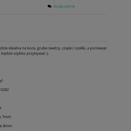
dodaj opinię
zie idealna na koce, grube swetry, czapki i szaliki, a ponieważ
 będzie szybko przybywać ;)
yl
0282
a
:
7mm
:
8mm