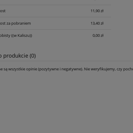
Post
11,90 zł
Post za pobraniem
13,40 zł
obisty
((w Kaliszu))
0,00 zł
o produkcie (0)
e są wszystkie opinie (pozytywne i negatywne). Nie weryfikujemy, czy pocho