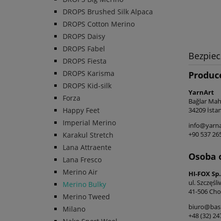
DROPS Brushed Silk Alpaca
DROPS Cotton Merino
DROPS Daisy
DROPS Fabel
Bezpie
DROPS Fiesta
DROPS Karisma
Produc
DROPS Kid-silk
YarnArt
Forza
Bağlar Maha
Happy Feet
34209 İstan
Imperial Merino
info@yarna
+90 537 26
Karakul Stretch
Lana Attraente
Osoba 
Lana Fresco
Merino Air
HI-FOX Sp. 
ul. Szczęśl
Merino Bulky
41-506 Cho
Merino Tweed
biuro@basi
Milano
+48 (32) 2