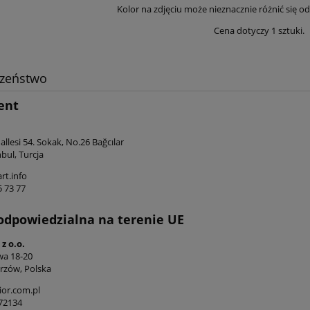
Kolor na zdjęciu może nieznacznie różnić się o
Cena dotyczy 1 sztuki.
czeństwo
ent
llesi 54. Sokak, No.26 Bağcılar
bul, Turcja
rt.info
5 73 77
odpowiedzialna na terenie UE
z o.o.
iwa 18-20
rzów, Polska
or.com.pl
472134