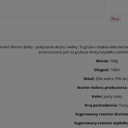
nArt Merino Bulky - połączenie akrylu i wełny. Ta gruba i miękka włóczka będ
przeznaczona jest na grubsze druty/szydełko robótki
Motek:
100g
Długość:
100m
Skład:
25% wełna 75% akr
Numer koloru producenta:
Kolor:
jasny szary
Kraj pochodzenia:
Turcj
Sugerowany rozmiar drutów
Sugerowany rozmiar szydełka