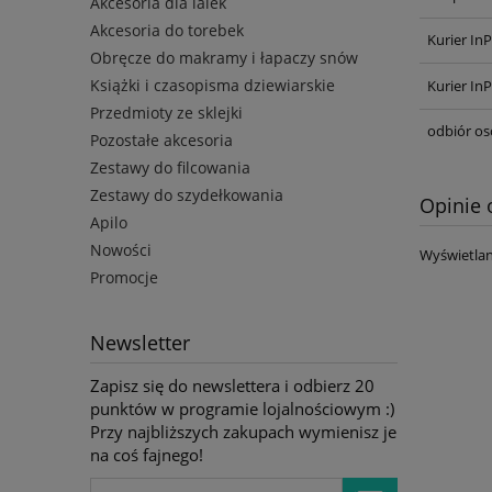
Akcesoria dla lalek
Akcesoria do torebek
Kurier In
Obręcze do makramy i łapaczy snów
Książki i czasopisma dziewiarskie
Kurier In
Przedmioty ze sklejki
odbiór os
Pozostałe akcesoria
Zestawy do filcowania
Zestawy do szydełkowania
Opinie 
Apilo
Nowości
Wyświetlan
Promocje
Newsletter
Zapisz się do newslettera i odbierz 20
punktów w programie lojalnościowym :)
Przy najbliższych zakupach wymienisz je
na coś fajnego!