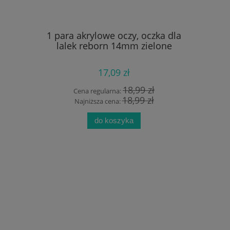
Linen Mix
1 para akrylowe oczy, oczka dla
1szt. ko
kit
lalek reborn 14mm zielone
17,09 zł
 zł
18,99 zł
Cena regularna:
Cen
zł
18,99 zł
Najniższa cena:
Na
do koszyka