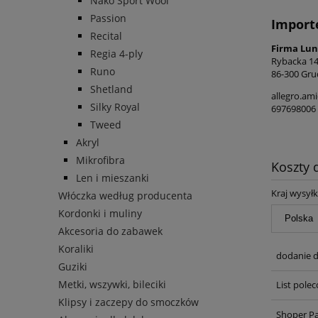
Nako Sport Wool
Passion
Import
Recital
Firma Lun
Regia 4-ply
Rybacka 1
Runo
86-300 Gru
Shetland
allegro.am
Silky Royal
697698006
Tweed
Akryl
Mikrofibra
Koszty
Len i mieszanki
Kraj wysyłk
Włóczka według producenta
Kordonki i muliny
Akcesoria do zabawek
Koraliki
dodanie d
Guziki
Metki, wszywki, bileciki
List pole
Klipsy i zaczepy do smoczków
Shoper P