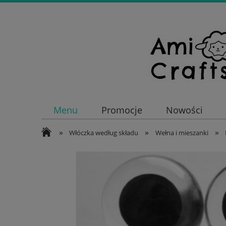
Menu
Promocje
Nowości
»
»
»
Włóczka według składu
Wełna i mieszanki