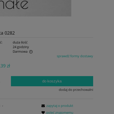
ta 0282
ć:
duża ilość
:
24 godziny
Darmowa
sprawdź formy dostawy
ualnych kosztów
,39 zł
do koszyka
.
dodaj do przechowalni
:
-
zapytaj o produkt
poleć znajomemu