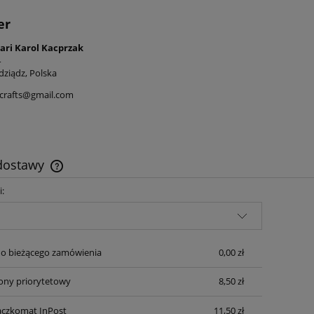
er
ari Karol Kacprzak
4
dziądz, Polska
icrafts@gmail.com
 dostawy
i:
Cena nie zawiera ewentualnych kosztów
płatności
o bieżącego zamówienia
0,00 zł
cony priorytetowy
8,50 zł
aczkomat InPost
11,50 zł