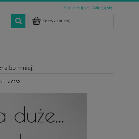
Zarejestruj się
Zaloguj się
Koszyk:
(pusty)
zł albo mniej!
ielata 0282