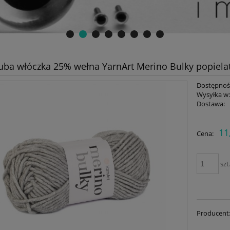
uba włóczka 25% wełna YarnArt Merino Bulky popiela
Dostępnoś
Wysyłka w
Dostawa:
Cena nie zawiera ewent
11
Cena:
płatności
szt
Producent