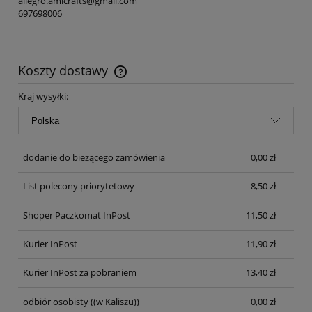
allegro.amicrafts@gmail.com
697698006
Koszty dostawy
Cena nie zawiera ewentualnych kosztów płatności
Kraj wysyłki:
dodanie do bieżącego zamówienia
0,00 zł
List polecony priorytetowy
8,50 zł
Shoper Paczkomat InPost
11,50 zł
Kurier InPost
11,90 zł
Kurier InPost za pobraniem
13,40 zł
odbiór osobisty
((w Kaliszu))
0,00 zł