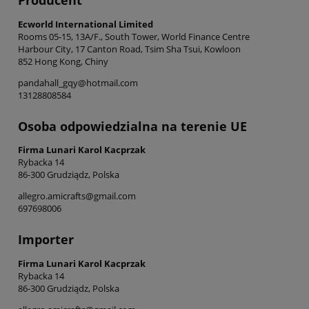
Producent
Ecworld International Limited
Rooms 05-15, 13A/F., South Tower, World Finance Centre
Harbour City, 17 Canton Road, Tsim Sha Tsui, Kowloon
852 Hong Kong, Chiny
pandahall_gqy@hotmail.com
13128808584
Osoba odpowiedzialna na terenie UE
Firma Lunari Karol Kacprzak
Rybacka 14
86-300 Grudziądz, Polska
allegro.amicrafts@gmail.com
697698006
Importer
Firma Lunari Karol Kacprzak
Rybacka 14
86-300 Grudziądz, Polska