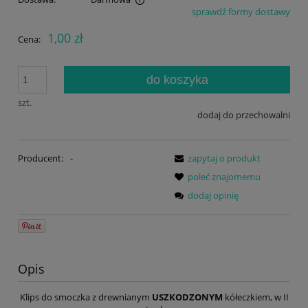
sprawdź formy dostawy
Cena nie zawiera ewentualnych kosztów płatności
1,00 zł
Cena:
do koszyka
szt.
dodaj do przechowalni
Producent:
-
zapytaj o produkt
poleć znajomemu
dodaj opinię
Opis
Klips do smoczka z drewnianym
USZKODZONYM
kółeczkiem, w II