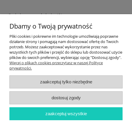
Opinie o produkcie (0)
Dbamy o Twoją prywatność
Wyświetlane są wszystkie opinie (pozytywne i negatywne). Nie
weryfikujemy, czy pochodzą one od klientów, którzy kupili dany
Pliki cookies i pokrewne im technologie umożliwiają poprawne
produkt.
działanie strony i pomagają nam dostosować ofertę do Twoich
potrzeb. Możesz zaakceptować wykorzystanie przez nas
wszystkich tych plików i przejść do sklepu lub dostosować użycie
plików do swoich preferencji, wybierając opcję "Dostosuj zgody".
Informacje
Więcej o plikach cookies przeczytasz w naszej Polityce
prywatności.
Newsletter
zaakceptuj tylko niezbędne
Twoje konto
dostosuj zgody
Płatności i dostawa
zaakceptuj wszystkie
O nas