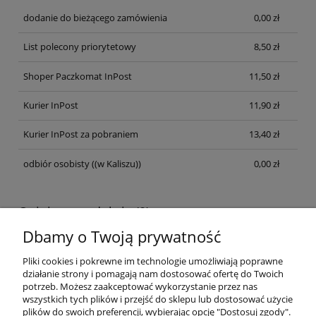
dodanie do bieżącego zamówienia
0,00 zł
List polecony priorytetowy
8,50 zł
Shoper Paczkomat InPost
11,50 zł
Kurier InPost
11,90 zł
Kurier InPost za pobraniem
13,40 zł
odbiór osobisty
((w Kaliszu))
0,00 zł
Opinie o produkcie (0)
Dbamy o Twoją prywatność
Wyświetlane są wszystkie opinie (pozytywne i negatywne). Nie
weryfikujemy, czy pochodzą one od klientów, którzy kupili dany
Pliki cookies i pokrewne im technologie umożliwiają poprawne
produkt.
działanie strony i pomagają nam dostosować ofertę do Twoich
potrzeb. Możesz zaakceptować wykorzystanie przez nas
wszystkich tych plików i przejść do sklepu lub dostosować użycie
plików do swoich preferencji, wybierając opcję "Dostosuj zgody".