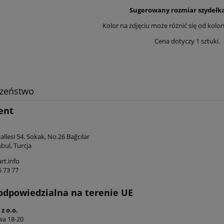
Sugerowany rozmiar szydełka
Kolor na zdjęciu może różnić się od kolo
Cena dotyczy 1 sztuki.
czeństwo
ent
llesi 54. Sokak, No.26 Bağcılar
bul, Turcja
rt.info
5 73 77
odpowiedzialna na terenie UE
z o.o.
iwa 18-20