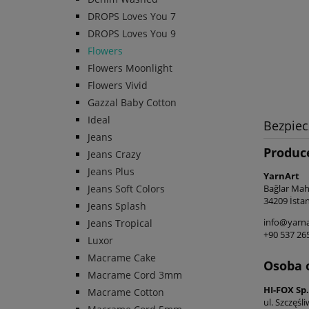
DROPS Loves You 7
DROPS Loves You 9
Flowers
Flowers Moonlight
Flowers Vivid
Gazzal Baby Cotton
Ideal
Bezpie
Jeans
Produc
Jeans Crazy
Jeans Plus
YarnArt
Jeans Soft Colors
Bağlar Maha
34209 İstan
Jeans Splash
info@yarna
Jeans Tropical
+90 537 26
Luxor
Macrame Cake
Osoba 
Macrame Cord 3mm
HI-FOX Sp. 
Macrame Cotton
ul. Szczęśl