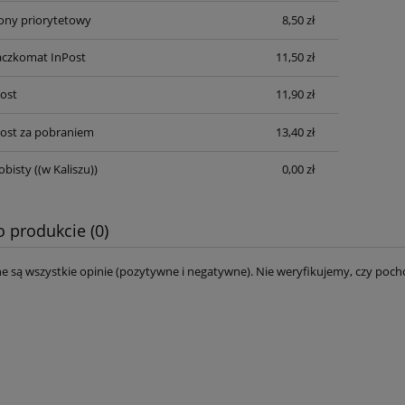
cony priorytetowy
8,50 zł
aczkomat InPost
11,50 zł
Post
11,90 zł
Post za pobraniem
13,40 zł
obisty
((w Kaliszu))
0,00 zł
o produkcie (0)
e są wszystkie opinie (pozytywne i negatywne). Nie weryfikujemy, czy pocho