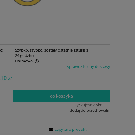
ć:
Szybko, szybko, zostały ostatnie sztuki! :)
:
24 godziny
Darmowa
sprawdź formy dostawy
ualnych kosztów
,10 zł
do koszyka
.
Zyskujesz
2
pkt [
?
]
dodaj do przechowalni
:
zapytaj o produkt