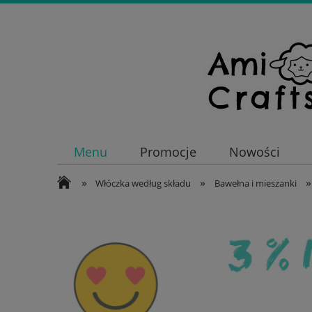
Menu
Promocje
Nowości
»
»
»
Włóczka według składu
Bawełna i mieszanki