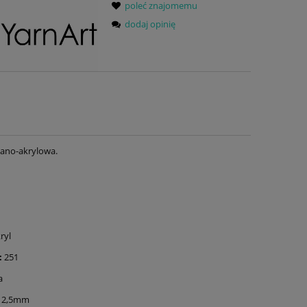
poleć znajomemu
dodaj opinię
iano-akrylowa.
ryl
:
251
a
2,5mm