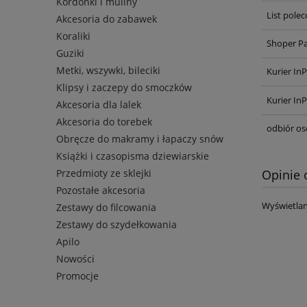
Kordonki i muliny
List pole
Akcesoria do zabawek
Koraliki
Shoper P
Guziki
Metki, wszywki, bileciki
Kurier In
Klipsy i zaczepy do smoczków
Kurier In
Akcesoria dla lalek
Akcesoria do torebek
odbiór os
Obręcze do makramy i łapaczy snów
Książki i czasopisma dziewiarskie
Przedmioty ze sklejki
Opinie 
Pozostałe akcesoria
Wyświetlan
Zestawy do filcowania
Zestawy do szydełkowania
Apilo
Nowości
Promocje