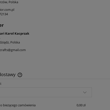
rzów, Polska
or.com.pl
472134
er
ari Karol Kacprzak
4
dziądz, Polska
icrafts@gmail.com
 dostawy
i:
Cena nie zawiera ewentualnych kosztów
płatności
o bieżącego zamówienia
0,00 zł