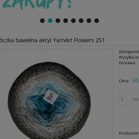
óczka bawełna akryl YarnArt Flowers 251
Dostępnoś
Wysyłka w
Dostawa:
Cena nie zawiera ewent
36
Cena:
płatności
szt
Producent