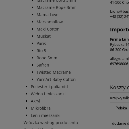
Macrame Cord 5mm
41-506 Cho
Macrame Rope 3mm
biuro@basi
Mama Love
+48 (32) 2
Marshmallow
Import
Maxi Cotton
Muskat
Firma Lun
Paris
Rybacka 1
86-300 Gru
Rio 5
Rope 5mm
allegro.am
697698006
Safran
Twisted Macrame
YarnArt Baby Cotton
Poliester i poliamid
Koszty
Wełna i mieszanki
Kraj wysyłk
Akryl
Mikrofibra
Len i mieszanki
Włóczka według producenta
dodanie d