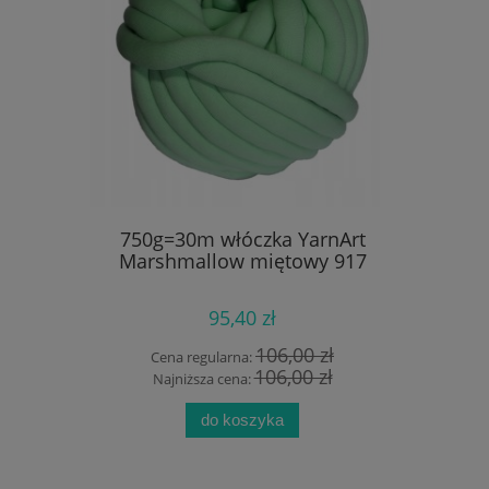
owy 19mm
750g=30m włóczka YarnArt
100g ak
Marshmallow miętowy 917
Dr
95,40 zł
 zł
106,00 zł
Cena regularna:
Cen
zł
106,00 zł
Najniższa cena:
Naj
do koszyka