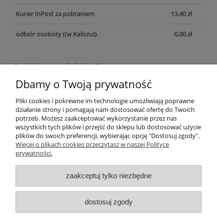
Kurier InPost za pobraniem
13,40 zł
odbiór osobisty
((w Kaliszu))
0,00 zł
Opinie o produkcie (0)
Dbamy o Twoją prywatność
Wyświetlane są wszystkie opinie (pozytywne i negatywne). Nie
weryfikujemy, czy pochodzą one od klientów, którzy kupili dany
Pliki cookies i pokrewne im technologie umożliwiają poprawne
produkt.
działanie strony i pomagają nam dostosować ofertę do Twoich
potrzeb. Możesz zaakceptować wykorzystanie przez nas
wszystkich tych plików i przejść do sklepu lub dostosować użycie
plików do swoich preferencji, wybierając opcję "Dostosuj zgody".
Informacje
Więcej o plikach cookies przeczytasz w naszej Polityce
prywatności.
Newsletter
zaakceptuj tylko niezbędne
Twoje konto
dostosuj zgody
Płatności i dostawa