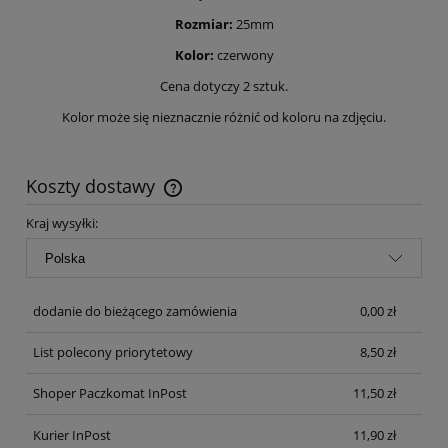
Rozmiar:
25mm
Kolor:
czerwony
Cena dotyczy 2 sztuk.
Kolor może się nieznacznie różnić od koloru na zdjęciu.
Koszty dostawy
Cena nie zawiera ewentualnych kosztów płatności
Kraj wysyłki:
dodanie do bieżącego zamówienia
0,00 zł
List polecony priorytetowy
8,50 zł
Shoper Paczkomat InPost
11,50 zł
Kurier InPost
11,90 zł