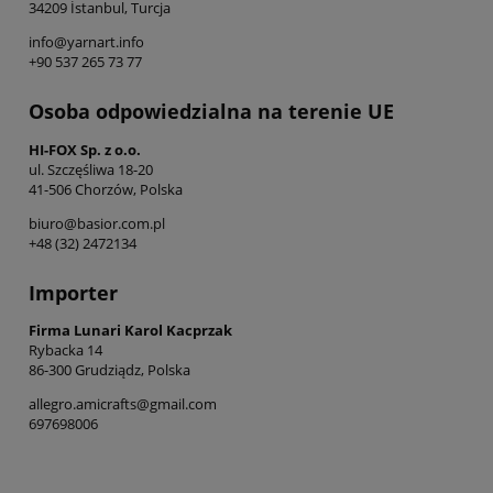
34209 İstanbul, Turcja
info@yarnart.info
+90 537 265 73 77
Osoba odpowiedzialna na terenie UE
HI-FOX Sp. z o.o.
ul. Szczęśliwa 18-20
41-506 Chorzów, Polska
biuro@basior.com.pl
+48 (32) 2472134
Importer
Firma Lunari Karol Kacprzak
Rybacka 14
86-300 Grudziądz, Polska
allegro.amicrafts@gmail.com
697698006