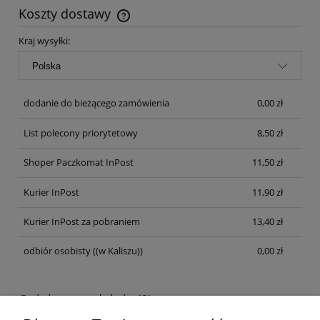
Koszty dostawy
Cena nie zawiera ewentualnych kosztów płatności
Kraj wysyłki:
dodanie do bieżącego zamówienia
0,00 zł
List polecony priorytetowy
8,50 zł
Shoper Paczkomat InPost
11,50 zł
Kurier InPost
11,90 zł
Kurier InPost za pobraniem
13,40 zł
odbiór osobisty
((w Kaliszu))
0,00 zł
Opinie o produkcie (0)