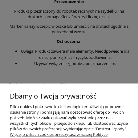
Przeznaczenie:
Produkt przeznaczony do robótek ręcznych na szydełku i na
drutach - pomaga śledzić wzory i liczbę oczek.
Marker należy wczepić w oczka lub umieścić na drutach zgodnie z
potrzebami wzoru.
Ostrzeżenia:
Uwaga: Produkt zawiera małe elementy. Nieodpowiedni dla
dzieci poniżej 3 lat – ryzyko zadławienia.
Używać wyłącznie zgodnie z przeznaczeniem.
Opinie o produkcie (0)
Dbamy o Twoją prywatność
Wyświetlane są wszystkie opinie (pozytywne i negatywne). Nie
weryfikujemy, czy pochodzą one od klientów, którzy kupili dany
Pliki cookies i pokrewne im technologie umożliwiają poprawne
produkt.
działanie strony i pomagają nam dostosować ofertę do Twoich
potrzeb. Możesz zaakceptować wykorzystanie przez nas
wszystkich tych plików i przejść do sklepu lub dostosować użycie
plików do swoich preferencji, wybierając opcję "Dostosuj zgody".
Informacje
Więcej o plikach cookies przeczytasz w naszej Polityce