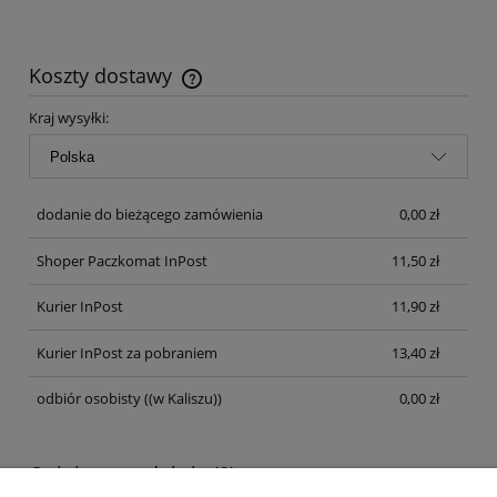
Koszty dostawy
Cena nie zawiera ewentualnych kosztów płatności
Kraj wysyłki:
dodanie do bieżącego zamówienia
0,00 zł
Shoper Paczkomat InPost
11,50 zł
Kurier InPost
11,90 zł
Kurier InPost za pobraniem
13,40 zł
odbiór osobisty
((w Kaliszu))
0,00 zł
Opinie o produkcie (0)