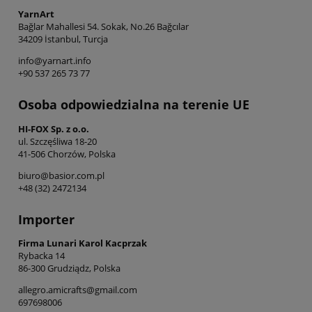
YarnArt
Bağlar Mahallesi 54. Sokak, No.26 Bağcılar
34209 İstanbul, Turcja
info@yarnart.info
+90 537 265 73 77
Osoba odpowiedzialna na terenie UE
HI-FOX Sp. z o.o.
ul. Szczęśliwa 18-20
41-506 Chorzów, Polska
biuro@basior.com.pl
+48 (32) 2472134
Importer
Firma Lunari Karol Kacprzak
Rybacka 14
86-300 Grudziądz, Polska
allegro.amicrafts@gmail.com
697698006