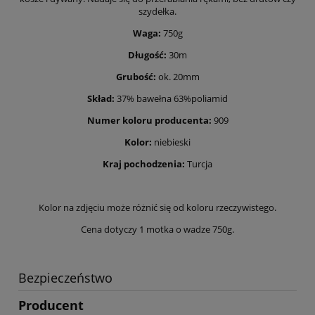
szydełka.
Waga:
750g
Długość:
30m
Grubość:
ok. 20mm
Skład:
37% bawełna 63%poliamid
Numer koloru producenta:
909
Kolor:
niebieski
Kraj pochodzenia:
Turcja
Kolor na zdjęciu może różnić się od koloru rzeczywistego.
Cena dotyczy 1 motka o wadze 750g.
Bezpieczeństwo
Producent