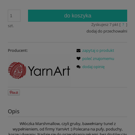
do koszyka
Zyskujesz
7
pkt [
?
]
szt.
dodaj do przechowalni
Producent:
zapytaj o produkt
poleć znajomemu
dodaj opinię
Opis
Włóczka Marshmallow, czyli gruby, bawełniany tunel z
wypełnieniem, od firmy YarnArt :) Polecana na pufy, poduchy,
kosze i dywany. Nadaje się do przerabiania rękami, bez drutów czy