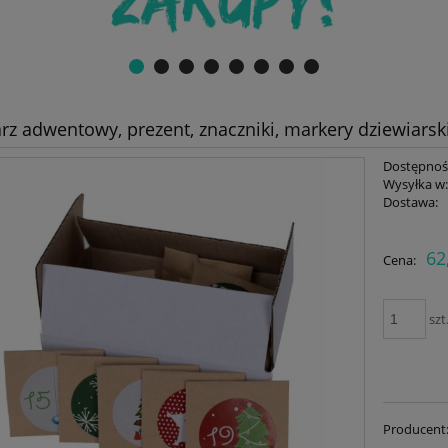
rz adwentowy, prezent, znaczniki, markery dziewiarsk
Dostępnoś
Wysyłka w
Dostawa:
Cena nie zawiera ewent
62
Cena:
płatności
szt
Producent