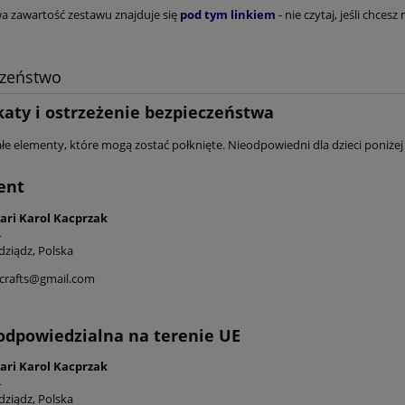
a zawartość zestawu znajduje się
pod tym linkiem
- nie czytaj, jeśli chcesz
czeństwo
katy i ostrzeżenie bezpieczeństwa
e elementy, które mogą zostać połknięte. Nieodpowiedni dla dzieci poniżej 
ent
ari Karol Kacprzak
4
dziądz, Polska
icrafts@gmail.com
odpowiedzialna na terenie UE
ari Karol Kacprzak
4
dziądz, Polska