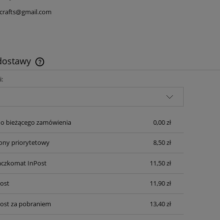
icrafts@gmail.com
 dostawy
i:
Cena nie zawiera ewentualnych kosztów
płatności
o bieżącego zamówienia
0,00 zł
cony priorytetowy
8,50 zł
aczkomat InPost
11,50 zł
Post
11,90 zł
Post za pobraniem
13,40 zł