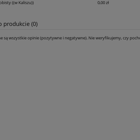
obisty
((w Kaliszu))
0,00 zł
óczka bawełna Candy
100g włóczka La Mia Baby Cot
bieski-szary 799
różowofioletowa 42
o produkcie (0)
36,00 zł
12,78 zł
e są wszystkie opinie (pozytywne i negatywne). Nie weryfikujemy, czy pocho
40,00 zł
14,20 zł
a regularna:
Cena regularna:
40,00 zł
14,20 zł
niższa cena:
Najniższa cena:
do koszyka
do koszyka