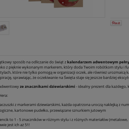
ątkowy sposób na odliczanie do świąt z
kalendarzem adwentowym pełny
ko z pięknie wykonanym markerem, który doda Twoim robótkom stylu i funk
stylach, które nie tylko pomogą w organizacji oczek, ale również urozmaicą 
spirację, sprawiając, że oczekiwanie na Święta staje się jeszcze bardziej ekscy
 adwentowy
ze znacznikami dziewiarskimi
- idealny prezent dla każdego, 
iera:
aczuszki z markerami dziewiarskimi, każda opatrzona uroczą naklejką z nu
ogiczne, kartonowe pudełko, przewiązane sznurkiem jutowym
ncik to 1 - 5 znaczników w różnym stylu i z różnych materiałów (metalowe, pl
wie jest ich aż 51!