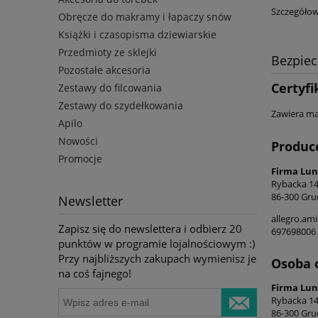
Szczegółow
Obręcze do makramy i łapaczy snów
Książki i czasopisma dziewiarskie
Przedmioty ze sklejki
Bezpie
Pozostałe akcesoria
Certyfi
Zestawy do filcowania
Zestawy do szydełkowania
Zawiera mał
Apilo
Nowości
Produc
Promocje
Firma Lun
Rybacka 1
86-300 Gru
Newsletter
allegro.am
Zapisz się do newslettera i odbierz 20
697698006
punktów w programie lojalnościowym :)
Przy najbliższych zakupach wymienisz je
Osoba 
na coś fajnego!
Firma Lun
Rybacka 1
86-300 Gru