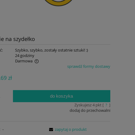
ie na szydełko
ć:
Szybko, szybko, zostały ostatnie sztuki! :)
:
24 godziny
Darmowa
sprawdź formy dostawy
ualnych kosztów
,69 zł
do koszyka
.
Zyskujesz
4
pkt [
?
]
dodaj do przechowalni
:
-
zapytaj o produkt