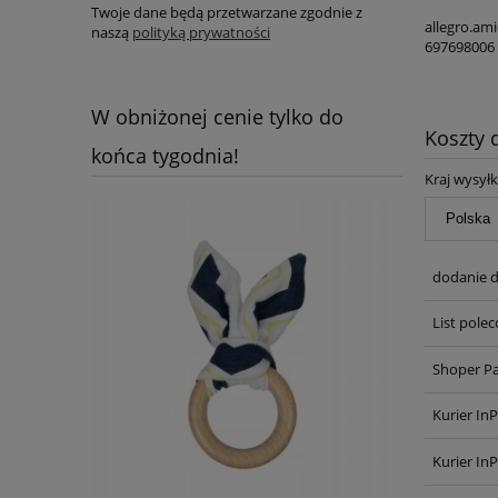
Twoje dane będą przetwarzane zgodnie z
allegro.am
naszą
polityką prywatności
697698006
W obniżonej cenie tylko do
Koszty
końca tygodnia!
Kraj wysyłk
dodanie d
List pole
Shoper P
Kurier In
Kurier In