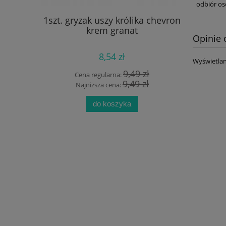
odbiór os
a YarnArt
1szt. gryzak uszy królika chevron
280g wł
2
krem granat
nie
Opinie 
8,54 zł
Wyświetlan
 zł
9,49 zł
Cena regularna:
Cen
 zł
9,49 zł
Najniższa cena:
Naj
do koszyka