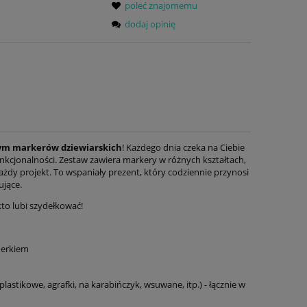
poleć znajomemu
dodaj opinię
m markerów dziewiarskich
! Każdego dnia czeka na Ciebie
cjonalności. Zestaw zawiera markery w różnych kształtach,
każdy projekt. To wspaniały prezent, który codziennie przynosi
tujące.
kto lubi szydełkować!
merkiem
astikowe, agrafki, na karabińczyk, wsuwane, itp.) - łącznie w