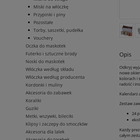
Miski na włóczkę
Przypinki i piny
Pozostałe
Torby, saszetki, pudełka
Vouchery
Oczka do maskotek
Futerko i sztuczne brody
Opis
Noski do maskotek
Odkryj wyj
Włóczka według składu
nowe okien
Włóczka według producenta
kolorach i 
radość i in
Kordonki i muliny
Akcesoria do zabawek
Kalendarz
Koraliki
Zestaw zaw
Guziki
24 p
Metki, wszywki, bileciki
ekol
Klipsy i zaczepy do smoczków
Każdy preze
Akcesoria dla lalek
całym zesta
Akcesoria do torebek