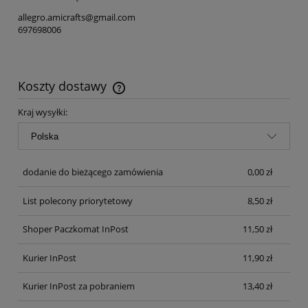
allegro.amicrafts@gmail.com
697698006
Koszty dostawy
Cena nie zawiera ewentualnych kosztów płatności
Kraj wysyłki:
dodanie do bieżącego zamówienia
0,00 zł
List polecony priorytetowy
8,50 zł
Shoper Paczkomat InPost
11,50 zł
Kurier InPost
11,90 zł
Kurier InPost za pobraniem
13,40 zł