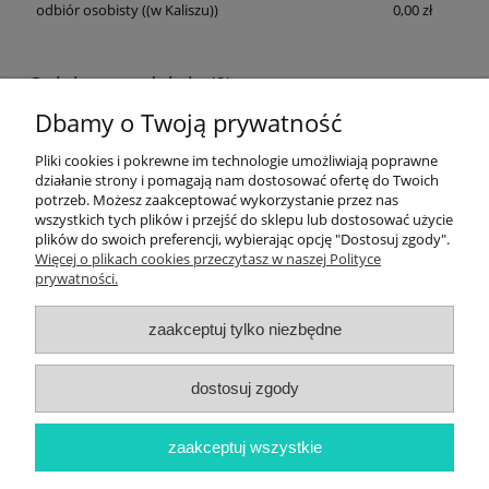
odbiór osobisty
((w Kaliszu))
0,00 zł
Opinie o produkcie (0)
Dbamy o Twoją prywatność
Wyświetlane są wszystkie opinie (pozytywne i negatywne). Nie
weryfikujemy, czy pochodzą one od klientów, którzy kupili dany
Pliki cookies i pokrewne im technologie umożliwiają poprawne
produkt.
działanie strony i pomagają nam dostosować ofertę do Twoich
potrzeb. Możesz zaakceptować wykorzystanie przez nas
wszystkich tych plików i przejść do sklepu lub dostosować użycie
plików do swoich preferencji, wybierając opcję "Dostosuj zgody".
Informacje
Więcej o plikach cookies przeczytasz w naszej Polityce
prywatności.
Newsletter
zaakceptuj tylko niezbędne
Twoje konto
dostosuj zgody
Płatności i dostawa
zaakceptuj wszystkie
O nas