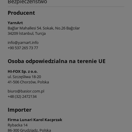
Bezpieczeństwo
Producent
YarnArt
Bağlar Mahallesi 54. Sokak, No.26 Bağcılar
34209 İstanbul, Turcja
info@yarnart.info
+90 537 265 73 77
Osoba odpowiedzialna na terenie UE
HI-FOX Sp. z o.o.
ul. Szczęśliwa 18-20
41-506 Chorzów, Polska
biuro@basior.com.pl
+48 (32) 2472134
Importer
Firma Lunari Karol Kacprzak
Rybacka 14
86-300 Grudziądz, Polska