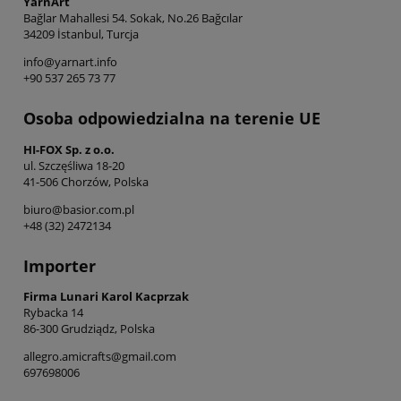
YarnArt
Bağlar Mahallesi 54. Sokak, No.26 Bağcılar
34209 İstanbul, Turcja
info@yarnart.info
+90 537 265 73 77
Osoba odpowiedzialna na terenie UE
HI-FOX Sp. z o.o.
ul. Szczęśliwa 18-20
41-506 Chorzów, Polska
biuro@basior.com.pl
+48 (32) 2472134
Importer
Firma Lunari Karol Kacprzak
Rybacka 14
86-300 Grudziądz, Polska
allegro.amicrafts@gmail.com
697698006