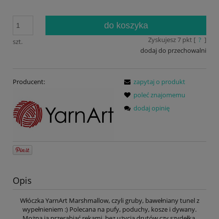
do koszyka
Zyskujesz
7
pkt [
?
]
szt.
dodaj do przechowalni
Producent:
zapytaj o produkt
poleć znajomemu
dodaj opinię
Opis
Włóczka YarnArt Marshmallow, czyli gruby, bawełniany tunel z
wypełnieniem :) Polecana na pufy, poduchy, kosze i dywany.
Można ją przerabiać rękami, bez użycia drutów czy szydełka.