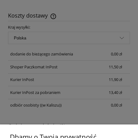
Koszty dostawy
Cena nie zawiera ewentualnych kosztów płatności
Kraj wysyłki:
dodanie do bieżącego zamówienia
0,00 zł
Shoper Paczkomat InPost
11,50 zł
Kurier InPost
11,90 zł
Kurier InPost za pobraniem
13,40 zł
odbiór osobisty
((w Kaliszu))
0,00 zł
Opinie o produkcie (0)
Dbamy o Twoją prywatność